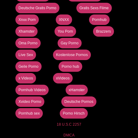
Deutsche Gratis Porno
Gratis Sexs Filme
Xnxx Porn
XNXX
Pornhub
Xhamster
You Porn
Brazzers
Oma Porno
Gay Porno
Live Sex
Kostenlose Pornos
Geile Porno
Porno hub
x Videos
xVideos
Pornhub Videos
xHamster
Xvideo Porno
Deutsche Pornos
Pornhub sex
Porno Hirsch
18 U.S.C 2257
DMCA