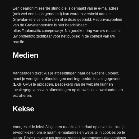
Een geanonimiseerde string die is gemaakt van je e-mailadres
(ook wel een hash genoemd) kan worden verstrekt aan de
Gravatar-service om te zien of je deze gebruikt. Het privacybeleid
van de Gravatar-service is hier beschikbaar:
https://automattic.com/privacy/. Na goedkeuring van uw reactie is
uw profielfoto zichtbaar voor het publiek in de context van uw
reactie.
Medien
Aangeraden tekst: Als je afbeeldingen naar de website uploadt,
moet je vermijden afbeeldingen met ingebedde locatiegegevens
(EXIF GPS) te uploaden. Bezoekers van de website kunnen
locatiegegevens van afbeeldingen op de website downloaden en
extraheren.
Kekse
Voorgestelde tekst: Als je een reactie achterlaat op onze site, kun je
ervoor kiezen om je naam, e-mailadres en website in cookies op te
slaan. Deze zijn voor uw gemak zodat u uw gegevens niet opnieuw